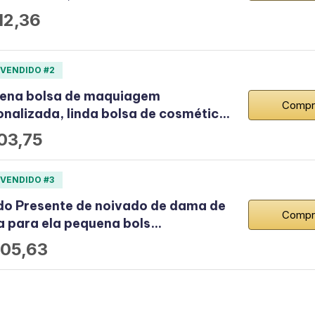
12,36
 VENDIDO #2
ena bolsa de maquiagem
Compr
onalizada, linda bolsa de cosmétic…
03,75
 VENDIDO #3
do Presente de noivado de dama de
Compr
a para ela pequena bols…
05,63