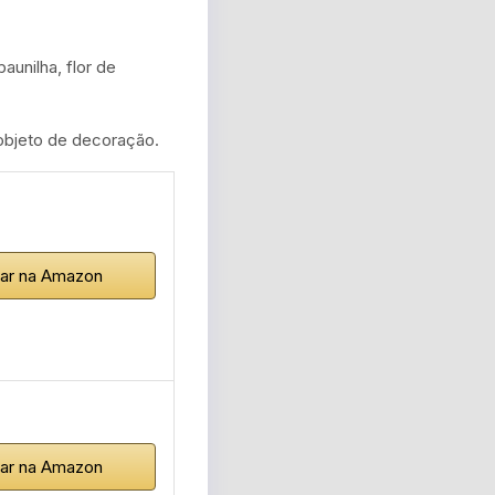
unilha, flor de
objeto de decoração.
ar na Amazon
ar na Amazon