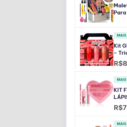
Male
Para
MAIS
Kit G
– Tri
R$8
MAIS
KIT 
LÁPI
R$7
MAIS