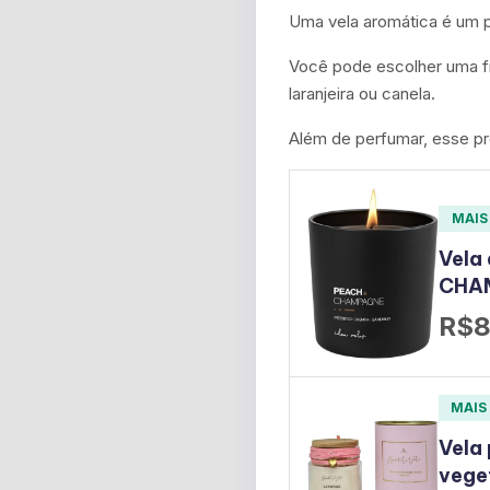
Uma vela aromática é um p
Você pode escolher uma fr
laranjeira ou canela.
Além de perfumar, esse p
MAIS
Vela
CHAM
R$8
MAIS
Vela
vege