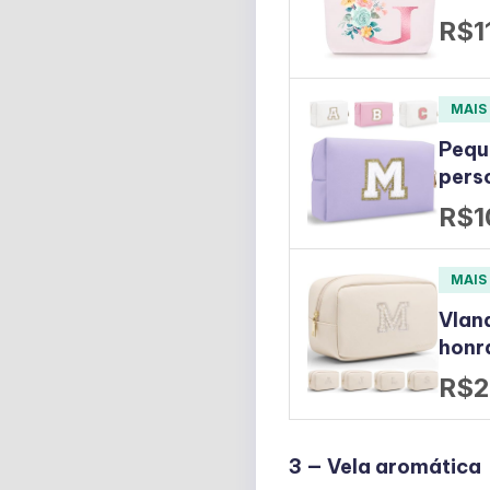
R$1
MAIS
Pequ
pers
R$1
MAIS
Vlan
honr
R$2
3 — Vela aromática