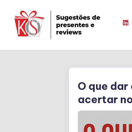
aaaaa
O que dar 
acertar n