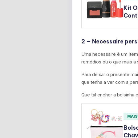
Kit O
Cont
2 — Necessaire per
Uma necessaire é um item 
remédios ou o que mais a 
Para deixar o presente ma
que tenha a ver com a per
Que tal encher a bolsinha
MAIS
Bols
Chave