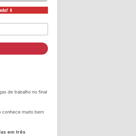
ada!
⬇︎
as de trabalho no final
ão conhece muito bem
das em três