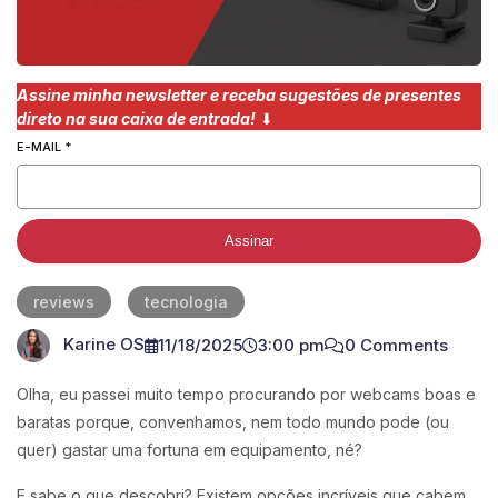
Assine minha newsletter e receba sugestões de presentes
direto na sua caixa de entrada!
⬇︎
E-MAIL
*
Assinar
reviews
tecnologia
Karine OS
11/18/2025
3:00 pm
0 Comments
Olha, eu passei muito tempo procurando por webcams boas e
baratas porque, convenhamos, nem todo mundo pode (ou
quer) gastar uma fortuna em equipamento, né?
E sabe o que descobri? Existem opções incríveis que cabem