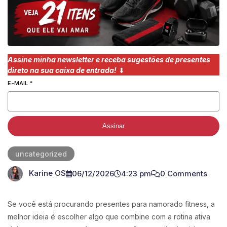
Assine minha newsletter e receba sugestões de presentes
direto na sua caixa de entrada!
⬇︎
E-MAIL
*
Assinar
uncategorized
Karine OS
06/12/2026
4:23 pm
0 Comments
Se você está procurando presentes para namorado fitness, a
melhor ideia é escolher algo que combine com a rotina ativa