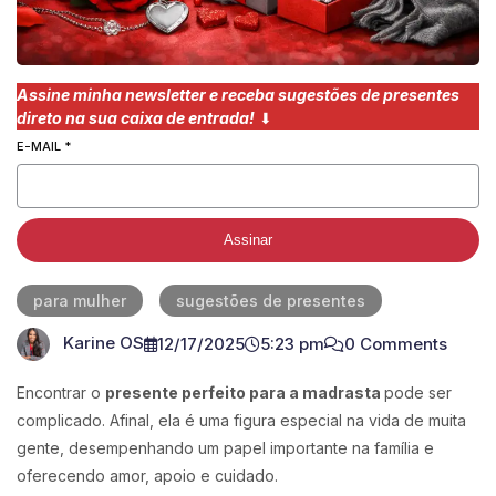
Assine minha newsletter e receba sugestões de presentes
direto na sua caixa de entrada!
⬇︎
E-MAIL
*
Assinar
para mulher
sugestões de presentes
Karine OS
12/17/2025
5:23 pm
0 Comments
Encontrar o
presente perfeito para a madrasta
pode ser
complicado. Afinal, ela é uma figura especial na vida de muita
gente, desempenhando um papel importante na família e
oferecendo amor, apoio e cuidado.