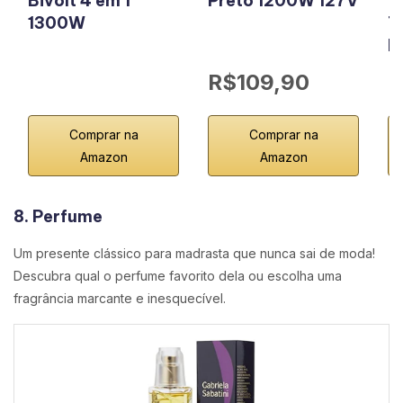
Bivolt 4 em 1
Preto 1200W 127V
1
1300W
T
P
R$109,90
R
Comprar na
Comprar na
Amazon
Amazon
8. Perfume
Um presente clássico para madrasta que nunca sai de moda!
Descubra qual o perfume favorito dela ou escolha uma
fragrância marcante e inesquecível.