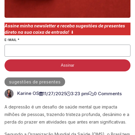
Assine minha newsletter e receba sugestões de presentes
direto na sua caixa de entrada!
⬇︎
E-MAIL
*
Assinar
sugestões de presentes
Karine OS
11/27/2025
3:23 pm
0 Comments
A depressão é um desafio de saúde mental que impacta
milhões de pessoas, trazendo tristeza profunda, desânimo e a
perda do prazer em atividades que antes eram significativas.
Segundo a Organização Mundial da Saúde (OMS), o Brasil tem