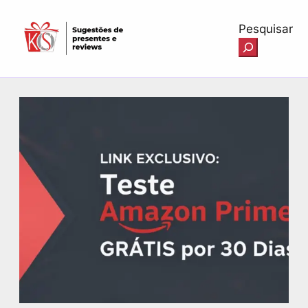
Pesquisar